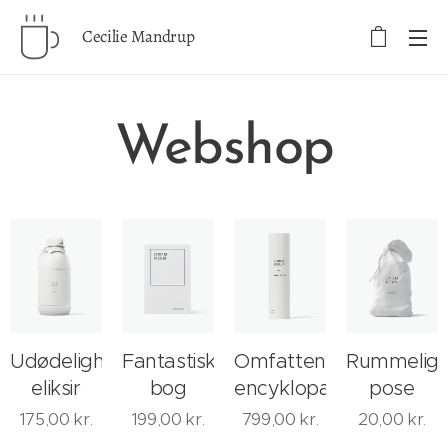
Cecilie Mandrup
Webshop
Udødelighedens
Fantastisk
Omfattende
Rummelig
eliksir
bog
encyklopædi
pose
175,00
kr.
199,00
kr.
799,00
kr.
20,00
kr.